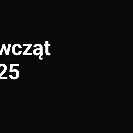
ewcząt
25