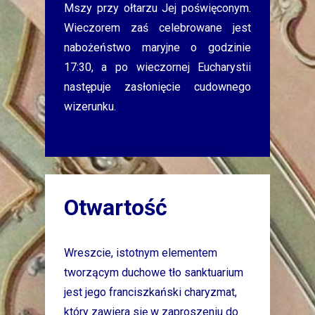
Mszy przy ołtarzu Jej poświęconym.
Wieczorem zaś celebrowane jest
nabożeństwo maryjne o godzinie
17:30, a po wieczornej Eucharystii
następuje zasłonięcie cudownego
wizerunku.
Otwartość
Wreszcie, istotnym elementem
tworzącym duchowe tło sanktuarium
jest jego franciszkański charyzmat,
który zawiera się w zaproszeniu do