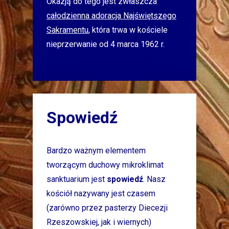
Okazją do tego jest zwłaszcza
całodzienna adoracja Najświętszego
Sakramentu
, która trwa w kościele
nieprzerwanie od 4 marca 1962 r.
Spowiedź
Bardzo ważnym elementem
tworzącym duchowy mikroklimat
sanktuarium jest
spowiedź
. Nasz
kościół nazywany jest czasem
(zarówno przez pasterzy Diecezji
Rzeszowskiej, jak i wiernych)