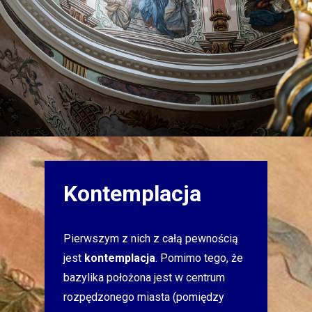
Kontemplacja
Pierwszym z nich z całą pewnością
jest
kontemplacja
. Pomimo tego, że
bazylika położona jest w centrum
rozpędzonego miasta (pomiędzy