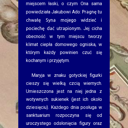
miejscem łaski, o czym Ona sama
powiedziała Jakubowi Ado:
Pragnę tu
chwałę Syna mojego widzieć i
pociechę dać utrapionym.
Jej cicha
obecność w tym miejscu tworzy
klimat ciepła domowego ogniska, w
którym każdy powinien czuć się
kochanym i przyjętym.
Maryja w znaku gotyckiej figurki
cieszy się wielką czcią wiernych.
Umieszczona jest na niej jedna z
wotywnych sukienek (jest ich około
dziesięciu). Każdego dnia posługa w
sanktuarium rozpoczyna się od
uroczystego odsłonięcia figury oraz