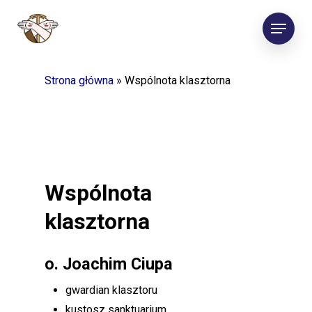
Skip
Menu
to
main
content
Strona główna
»
Wspólnota klasztorna
Wspólnota
klasztorna
o. Joachim Ciupa
gwardian klasztoru
kustosz sanktuarium