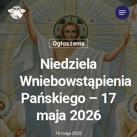
Skip
Menu
to
main
content
Ogłoszenia
Niedziela
Wniebowstąpienia
Pańskiego – 17
maja 2026
16 maja 2026